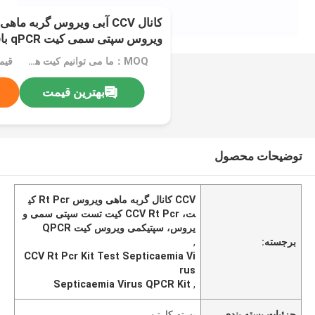
ویروس سپتی سمی کیت qPCR بافت کلیه
MOQ：ما می توانیم کیت های مایع و لیوفیلیزه تولید کنیم
قیمت
بهترین قیمت
توضیحات محصول
CCV کانال گربه ماهی ویروس Rt Pcr کی
ت، CCV Rt Pcr کیت تست سپتی سمی و
یروس، سپتیکمی ویروس کیت QPCR
برجسته:
,
CCV Rt Pcr Kit Test Septicaemia Vi
rus
Septicaemia Virus QPCR Kit
,
جزئیات بسته بندی
بسته کارتن