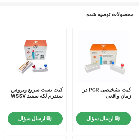
محصولات توصیه شده
کیت تشخیصی PCR در
کیت تست سریع ویروس
زمان واقعی
سندرم لکه سفید WSSV
صفحه اصلی
محصولات
ارسال سؤال
ارسال سؤال
فیلم های