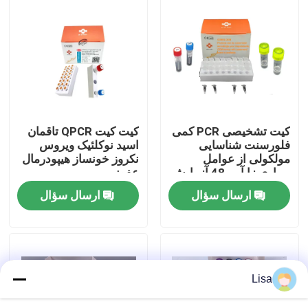
نمایش VR
درباره ما
تور کارخانه
کیت تشخیصی PCR کمی
کیت کیت QPCR تاقمان
فلورسنت شناسایی
اسید نوکلئیک ویروس
مولکولی از عوامل
نکروز خونساز هیپودرمال
کنترل کیفیت
بیماری زا آبی 48 آزمایش
عفونی
/ کیت تشخیص
ارسال سؤال
ارسال سؤال
با ما تماس بگیرید
اخبار
Lisa
موارد