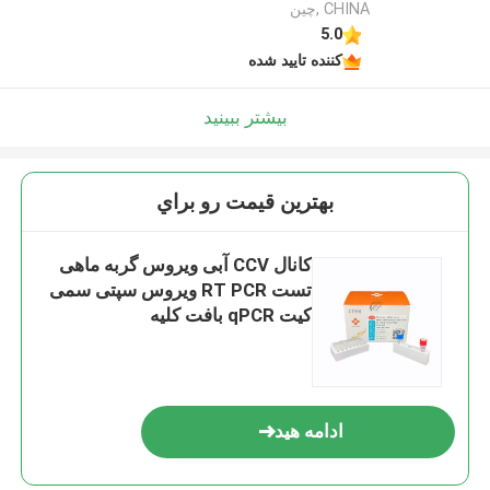
CHINA ,چین
5.0
کننده تایید شده
بیشتر ببینید
بهترين قيمت رو براي
کانال CCV آبی ویروس گربه ماهی
تست RT PCR ویروس سپتی سمی
کیت qPCR بافت کلیه
ادامه هید