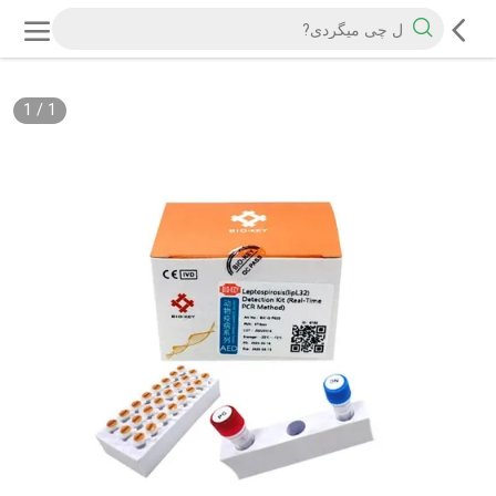
1
/
1