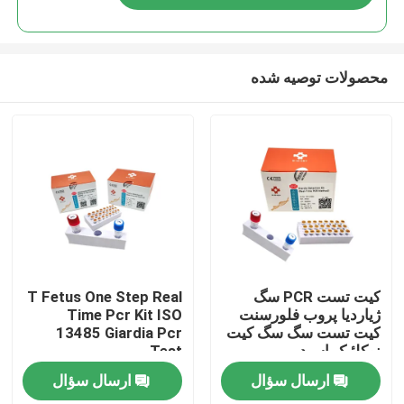
محصولات توصیه شده
صفحه اصلی
کیت تست PCR سگ
T Fetus One Step Real
ژیاردیا پروب فلورسنت
Time Pcr Kit ISO
کیت تست سگ سگ کیت
13485 Giardia Pcr
محصولات
نوکلئیک اسید
Test
ارسال سؤال
ارسال سؤال
فیلم های