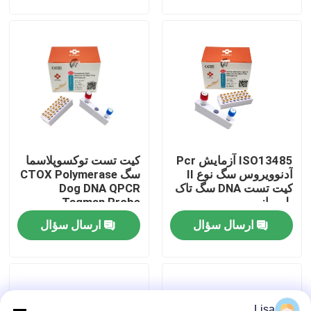
نمایش VR
درباره ما
تور کارخانه
ISO13485 آزمایش Pcr
کیت تست توکسوپلاسما
کنترل کیفیت
آدنوویروس سگ نوع II
سگ CTOX Polymerase
کیت تست DNA سگ تاک
Dog DNA QPCR
پلیمراز
Taqman Probe
با ما تماس بگیرید
ارسال سؤال
ارسال سؤال
اخبار
موارد
Lisa