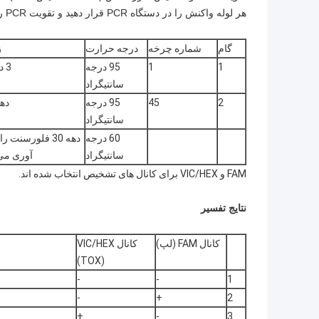
هر لوله واکنش را در دستگاه PCR قرار دهید و تقویت PCR را طبق مراحل زیر انجام دهید:
گام
شماره چرخه
درجه حرارت
ز
1
1
95 درجه
3 دقیقه
سانتیگراد
2
45
95 درجه
دهه 
سانتیگراد
60 درجه
دهه 30 فلورسنت ر
سانتیگراد
آوری می
FAM و VIC/HEX برای کانال های تشخیص انتخاب شده اند.
نتایج تفسیر
کانال FAM (لپ)
کانال VIC/HEX
(TOX)
-
-
1
-
+
2
+
-
3