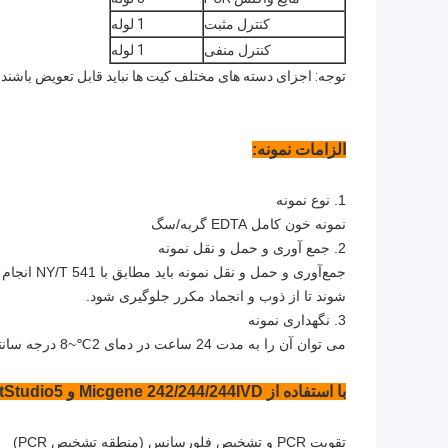
کنترل مثبت
1 لوله
کنترل منفی
1 لوله
توجه: اجزای دسته های مختلف کیت ها نباید قابل تعویض باشند.
الزامات نمونه:
1. نوع نمونه
نمونه خون کامل EDTA گربه/سگ
2. جمع آوری و حمل و نقل نمونه
جمع‌آوری و
شوند تا از ذوب و انجماد مکرر جلوگیری شود.
3. نگهداری نمونه
می توان آن را به مدت 24 ساعت در دمای 2℃~8 درجه سانتیگراد و برای مدت طولانی در دمای -70 درجه سانتیگراد نگهداری کرد.
با استفاده از Micgene 242/244/244IVD و ABI QuantStudio5:
تقویت PCR و تشخیص فلورسانس (منطقه تشخیص PCR)