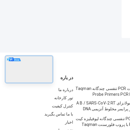
در باره
6 پارامتر تست PCR تنفسی چندگانه Taqman
درباره ما
Probe Primers PCR 
تور کارخانه
کیت تست آنفولانزای A B / SARS-CoV-2 RT
کنترل کیفیت
PCR کاوشگر پرایمر مخلوط آنزیمی DNA
با ما تماس بگیرید
کیت تست PCR تنفسی چندگانه لیوفیلیزه کیت
اخبار