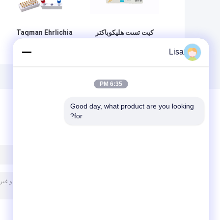
کیت تست هلیکوباکتر
Taqman Ehrlichia
سگ کیت تشخیص
Canis Test PCR
Lisa
DNA باکتری پروب
کیت تست سگ سگ
فلورسنت PCR
تقویت نوکلئیک اسید
6:35 PM
Good day, what product are you looking 
for?
پیغام بگذارید