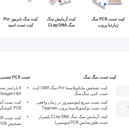
کیت تست PCR سگ
کیت آزمایش سگ
کیت سگ بابزیوز Pcr
ژیاردیا پروب
سگ CLep DNA
کیت تست اسید
فلورسنت کیت تست
پلیمراز تست
نوکلئیک EDTA
سگ سگ کیت
فلورسانس PCR
فلورسنت PCR
نوکلئیک اسید
لپتوسپیرا
کیت تست سگ سگ
تست PCR تنفسی
کیت تشخیص مایکوپلاسما Pcr سگ CMV کیت
تست کمی سگ سگ
Reagent Kit
کیت تست سریع لپتوسپیروز در زمان واقعی
کیت تست توکسوپلاسما پروب Taqman
لیوفیلیزه
کیت آزمایش سگ سگ CLep DNA پلیمراز
تست فلورسانس PCR لپتوسپیرا
تشخیص PCR با پروب فلورسنت Taqman