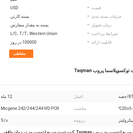
قیمت:
USD
جزئیات بسته بندی:
بسته کارتن
زمان تحویل:
بسته به مقدار سفارش
شرایط پرداخت:
L/C، T/T، Western Union
قابلیت ارائه:
100000 در روز
مخاطب
وپلاسما پروب Taqman
/جعبه
اعتبار:
12 ماه
-20±5℃
مناسب:
Micgene 242/244/244 IVD PCR
رزومه:
≤5٪
ع لپتوسپیروز پروب Taqman
,
کیت تست سریع لپتوسپیروز در زمان واقعی
,