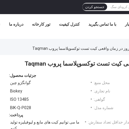
جستجو کردن
ار
با ما تماس بگیرید
کنترل کیفیت
تور کارخانه
درباره ما
ن
 در زمان واقعی کیت تست توکسوپلاسما پروب Taqman
کیت تست توکسوپلاسما پروب Taqman
جزئیات محصول:
محل منبع:
گوانگژو چین
نام تجاری:
Biokey
گواهی:
ISO 13485
شماره مدل:
BIK-Q-P028
پرداخت:
ار حداقل تعداد سفارش:
ما می توانیم کیت های مایع و لیوفیلیزه تولید
کنیم