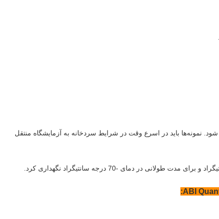
 حمل و نقل نمونه باید مطابق با NY/T 541 انجام شود. نمونه‌ها باید در اسرع وقت در شرایط سردخانه به آزمایشگاه منتقل