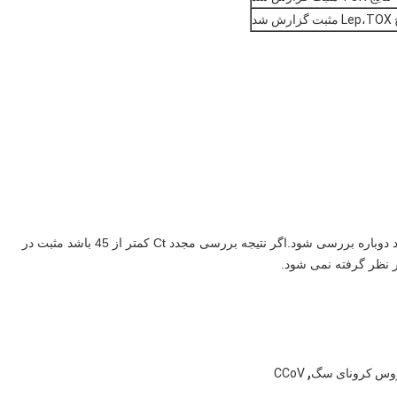
رش شد
توجه: نتیجه به عنوان ناحیه خاکستری ارزیابی می شود که باید دوباره بررسی شود.اگر نتیجه بررسی مجدد Ct کمتر از 45 باشد مثبت در
,
وس کرونای سگ
CCoV