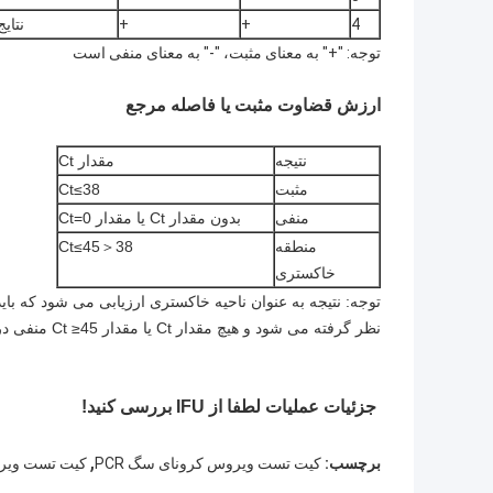
4
+
+
نتایج Lep،TOX مثبت گزا
توجه: "+" به معنای مثبت، "-" به معنای منفی است
ارزش قضاوت مثبت یا فاصله مرجع
نتیجه
مقدار Ct
مثبت
Ct≤38
منفی
بدون مقدار Ct یا مقدار Ct=0
منطقه
38＜Ct≤45
خاکستری
نظر گرفته می شود و هیچ مقدار Ct یا مقدار Ct ≥45 منفی در نظر گرفته نمی شود.
جزئیات عملیات لطفا از IFU بررسی کنید!
,
برچسب:
کیت تست ویروس کرونای سگ PCR
کیت تست ویر