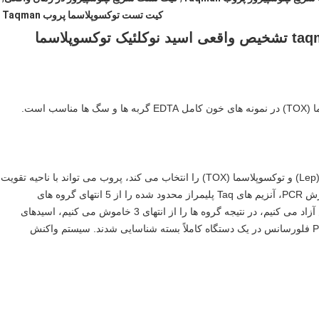
کیت تست توکسوپلاسما پروب Taqman
این کیت پروب ژن خاص طراحی محافظه کارانه لپتوسپیروز (Lep) و توکسوپلاسما (TOX) را انتخاب می کند، پروب می تواند با ناحیه تقویت
پرایمر در وسط یک الگوی DNA اتصال خاص، در فرآیند گسترش PCR، آنزیم های Taq پلیمراز محدود شده را از 5 انتهای گروه های
فلورسنت روی پروب قطع می شود، آن را در سیستم واکنش آزاد می کنیم، در نتیجه گروه ها را از انتهای 3 خاموش می کنیم، اسیدهای