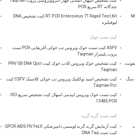
کیت تشخیص اسهال انسانی چهار انتروویروسی پروب Taqman
چندگانه RT سریع PCR
کی Multiplex
RT PCR Enterovirus 71 Rapid Test Kit کیت تشخیص DNA
لیوفیلیزه
کیت تست خوک
ASFV کیت تست خوک ویروس تب خوکی آفریقایی PCR تست
پروب پلیمراز Taqman
سگ سگ تقویت
کیت تشخیص خوک ویروس کاذب خوک کیت PRV GB DNA Qpcr
Taqman
سگ سگ
کیت تشخیص اسید نوکلئیک ویروس تب خوکی کلاسیک CSFV کیت
Taqman Pcr
کیت تست خوک ویروس اپیدمی اسهال کیت تشخیص سریع ISO
13485 PCR
کیت تست گربه گربه
ت
کیت آزمایش گربه گربه لوسمی دامپزشکی QPCR AIDS FIV FeLV
کیت تست DNA Taq