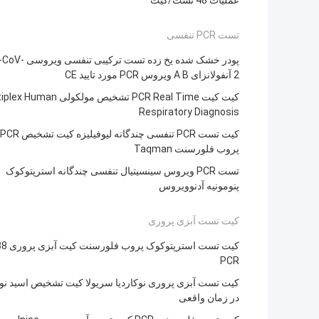
عملیات 48 تست/کیت
تست PCR تنفسی
پودر خشک شده یخ زده تست تر
2 آنفولانزای A B ویروس PCR مورد تایید CE
کیت کیت PCR Real Time تشخیص مولکولی man
Respiratory Diagnosis
پروب فلورسنت Taqman
تست PCR ویروس سینسیتیال تنفسی چندگانه استرپتوکوک
پنومونیه آدنوویروس
کیت تست آبزی پروری
کیت تست استرپتوکو
PCR
کیت تست آبزی پروری نوکاردیا سریولا کیت تشخیص اسید نو
در زمان واقعی