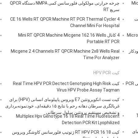
Mic
چرخه حرارتی مولکولی فلورسانس کمی NMPA دستگاه QPCR
سریع RT
گاه تست
CE 16 Wells RT QPCR Machine RT PCR Thermal Cycler 4
Channel Mini For Hospital
کلئیک PCR آنالایزر Microvalve
4 کانال Mini RT QPCR Machine Micgene 162 16 Wells
Portable RT PCR
ستگاه Pcr کاملاً خودکار
Micgene 2 4 Channels RT QPCR Machine 2x8 Wells Real
Time Pcr Analyzer
کیت HPV PCR
24 تست/ کیت مایکوپلاسما جنیتالیوم MG کیت تشخیص واقعی PCR
کیت Real Time HPV PCR Dectect Genotyping High Risk
Virus HPV Probe Assay Taqman
کیت تست انکوپروتئین E7 ویروس پاپیلومای انسانی (HPV) برای
غربالگری سرطان دهانه رحم با نتایج ۱۵ دقیقه‌ای، خودنمونه‌برداری
و تشخیص مستقیم پروتئین سلول سرطانی
Tri
Multiplex Hpv Genotype 16 18 Real Time Fluorescent
Detection PCR Kit Lyophilized
Trichomonas  راهنمای
کیت RT HPV PCR 16 18 ژنوتیپ فلورسانس کاوشگر ویروس