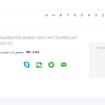
>|
>>
8
7
6
5
4
3
2
GUANGZHOU BIOKEY HEALTHY TECHNOLOGY
CO.LTD
Ms. Lisa
تماس با شخص: