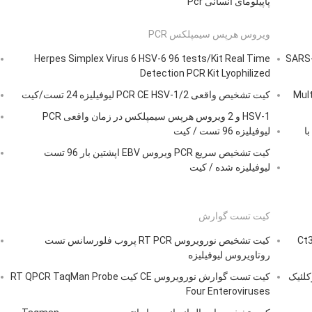
پاپیلومای انسانی Pcr
ویروس هرپس سیمپلکس PCR
کیبی تنفسی ویروسی SARS-CoV-
Herpes Simplex Virus 6 HSV-6 96 tests/Kit Real Time
Detection PCR Kit Lyophilized
Multiplex Hu
کیت تشخیص واقعی PCR CE HSV-1/2 لیوفیلیزه 24 تست/کیت
HSV-1 و 2 ویروس هرپس سیمپلکس در زمان واقعی PCR
کیت تست PCR تنفسی چندگانه لیوفیلیزه کیت تشخیص PCR با
لیوفیلیزه 96 تست / کیت
کیت تشخیص سریع PCR ویروس EBV اپشتین بار 96 تست
لیوفیلیزه شده / کیت
کیت تست گوارش
ک پروب فلورسنت کیت آبزی پروری Ct38
کیت تشخیص نورویروس RT PCR پروب فلورسانس تست
روتاویروس لیوفیلیزه
کلئیک
کیت تست گوارش نورویروس CE کیت RT QPCR TaqMan Probe
Four Enteroviruses