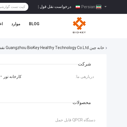
درخواست نقل قول
|
Persian
BLOG
موارد
اخ
خانه
چین Guangzhou BioKey Healthy Technology Co.Ltd نقشه سایت
شرکت
دربارهی ما:
کارخانه تور
محصولات
دستگاه QPCR قابل حمل