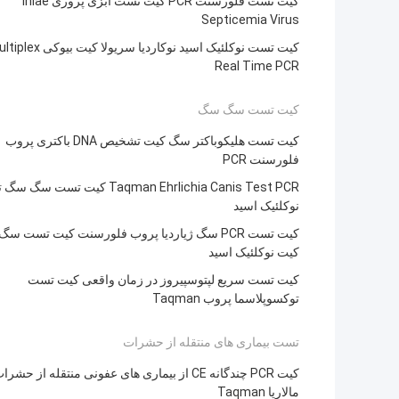
کیت تست فلورسنت PCR کیت تست آبزی پروری Iniae
Septicemia Virus
کیت تست نوکلئیک اسید نوکاردیا سریولا کیت بیو
Real Time PCR
کیت تست سگ سگ
کیت تست هلیکوباکتر سگ کیت تشخیص DNA باکتری پروب
فلورسنت PCR
Taqman Ehrlichia Canis Test PCR کیت تست 
نوکلئیک اسید
کیت تست PCR سگ ژیاردیا پروب فلورسنت کیت تست 
کیت نوکلئیک اسید
کیت تست سریع لپتوسپیروز در زمان واقعی کیت تست
توکسوپلاسما پروب Taqman
تست بیماری های منتقله از حشرات
کیت PCR چندگانه CE از بیماری های عفونی منتقله از حشرا
مالاریا Taqman